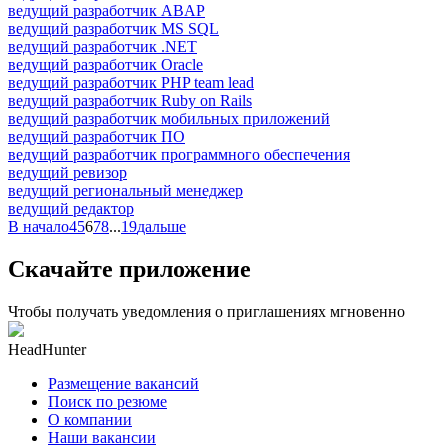
ведущий разработчик ABAP
ведущий разработчик MS SQL
ведущий разработчик .NET
ведущий разработчик Oracle
ведущий разработчик PHP team lead
ведущий разработчик Ruby on Rails
ведущий разработчик мобильных приложений
ведущий разработчик ПО
ведущий разработчик программного обеспечения
ведущий ревизор
ведущий региональный менеджер
ведущий редактор
В начало
4
5
6
7
8
...
19
дальше
Скачайте приложение
Чтобы получать уведомления о приглашениях мгновенно
HeadHunter
Размещение вакансий
Поиск по резюме
О компании
Наши вакансии