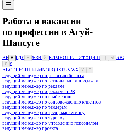
Работа и вакансии
по профессии в Агуй-
Шапсуге
А
Б
Г
Д
Е
Ж
З
И
К
Л
М
Н
О
П
Р
С
Т
У
Ф
Х
Ц
Ч
Ш
Э
Ю
В
Ё
Й
Щ
Ы
#
Я
A
B
C
D
E
F
G
H
I
J
K
L
M
N
O
P
Q
R
S
T
U
V
W
X
Y
Z
ведущий менеджер по развитию бизнеса
ведущий менеджер по региональным продажам
ведущий менеджер по рекламе
ведущий менеджер по рекламе и PR
ведущий менеджер по снабжению
ведущий менеджер по сопровождению клиентов
ведущий менеджер по тендерам
ведущий менеджер по трейд-маркетингу
ведущий менеджер по туризму
ведущий менеджер по управлению персоналом
ведущий менеджер проекта