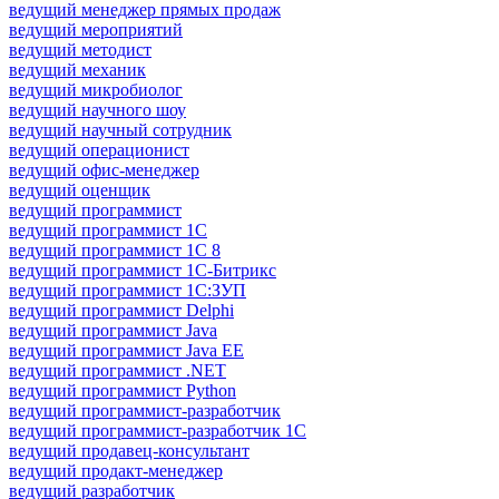
ведущий менеджер прямых продаж
ведущий мероприятий
ведущий методист
ведущий механик
ведущий микробиолог
ведущий научного шоу
ведущий научный сотрудник
ведущий операционист
ведущий офис-менеджер
ведущий оценщик
ведущий программист
ведущий программист 1C
ведущий программист 1С 8
ведущий программист 1С-Битрикс
ведущий программист 1С:ЗУП
ведущий программист Delphi
ведущий программист Java
ведущий программист Java EE
ведущий программист .NET
ведущий программист Python
ведущий программист-разработчик
ведущий программист-разработчик 1С
ведущий продавец-консультант
ведущий продакт-менеджер
ведущий разработчик