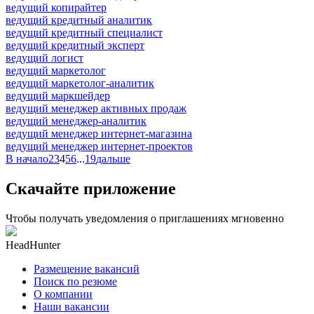
ведущий копирайтер
ведущий кредитный аналитик
ведущий кредитный специалист
ведущий кредитный эксперт
ведущий логист
ведущий маркетолог
ведущий маркетолог-аналитик
ведущий маркшейдер
ведущий менеджер активных продаж
ведущий менеджер-аналитик
ведущий менеджер интернет-магазина
ведущий менеджер интернет-проектов
В начало
2
3
4
5
6
...
19
дальше
Скачайте приложение
Чтобы получать уведомления о приглашениях мгновенно
HeadHunter
Размещение вакансий
Поиск по резюме
О компании
Наши вакансии