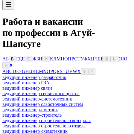
Работа и вакансии
по профессии в Агуй-
Шапсуге
А
Б
Г
Д
Е
Ж
З
И
К
Л
М
Н
О
П
Р
С
Т
У
Ф
Х
Ц
Ч
Ш
Э
Ю
В
Ё
Й
Щ
Ы
#
Я
A
B
C
D
E
F
G
H
I
J
K
L
M
N
O
P
Q
R
S
T
U
V
W
X
Y
Z
ведущий инженер-разработчик
ведущий инженер РЗА
ведущий инженер связи
ведущий инженер сервисного центра
ведущий инженер-системотехник
ведущий инженер слаботочных систем
ведущий инженер-сметчик
ведущий инженер-строитель
ведущий инженер строительного контроля
ведущий инженер строительного отдела
ведущий инженер-схемотехник