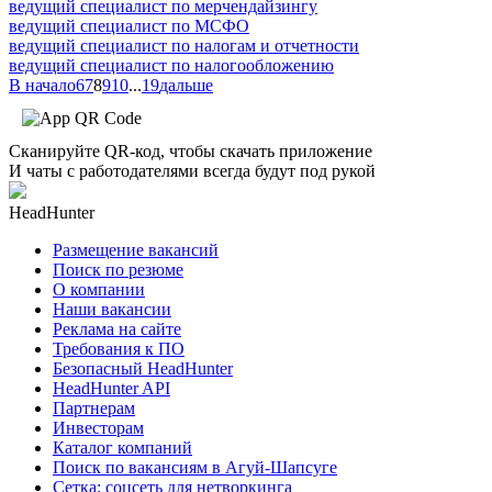
ведущий специалист по мерчендайзингу
ведущий специалист по МСФО
ведущий специалист по налогам и отчетности
ведущий специалист по налогообложению
В начало
6
7
8
9
10
...
19
дальше
Сканируйте QR-код, чтобы скачать приложение
И чаты с работодателями всегда будут под рукой
HeadHunter
Размещение вакансий
Поиск по резюме
О компании
Наши вакансии
Реклама на сайте
Требования к ПО
Безопасный HeadHunter
HeadHunter API
Партнерам
Инвесторам
Каталог компаний
Поиск по вакансиям в Агуй-Шапсуге
Сетка: соцсеть для нетворкинга