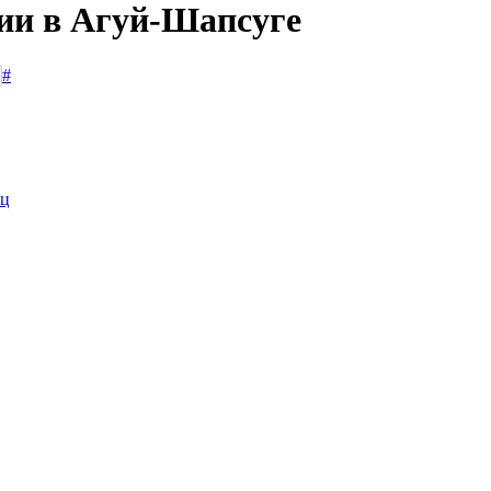
сии в Агуй-Шапсуге
#
иц