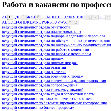
Работа и вакансии по профес
А
Б
Г
Д
Е
Ж
З
И
К
Л
М
Н
О
П
Р
С
Т
У
Ф
Х
Ц
Ч
Ш
Э
Ю
В
Ё
Й
Щ
Ы
Я
A
B
C
D
E
F
G
H
I
J
K
L
M
N
O
P
Q
R
S
T
U
V
W
X
Y
Z
ведущий специалист отдела отчетности
ведущий специалист отдела пластиковых карт
ведущий специалист отдела подбора и адаптации персонала
ведущий специалист отдела по обслуживанию физических лиц
ведущий специалист отдела по обслуживанию юридических л
ведущий специалист отдела по работе с клиентами
ведущий специалист отдела по работе с персоналом
ведущий специалист отдела продаж
ведущий специалист отдела прямых продаж
ведущий специалист отдела развития
ведущий специалист отдела расчетов
ведущий специалист отдела розничных продаж
ведущий специалист отдела системного администрирования
ведущий специалист отдела сопровождения
ведущий специалист отдела телекоммуникаций
ведущий специалист отдела труда и заработной платы
ведущий специалист планово-экономического отдела
ведущий специалист по автоматизированному тестированию
ведущий специалист по бизнес-процессам