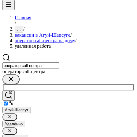
Главная
/
/
...
вакансии в Агуй-Шапсуге
/
оператор call-центра на дому
/
удаленная работа
оператор call-центра
Агуй-Шапсуг
Удалённо