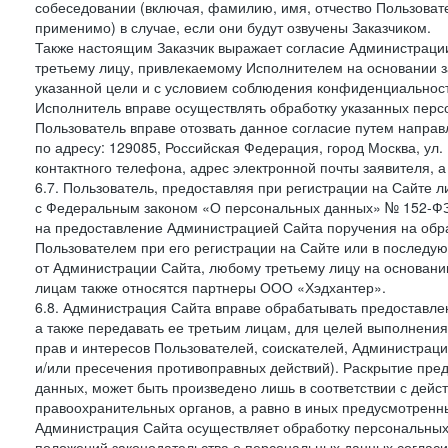
собеседовании (включая, фамилию, имя, отчество Пользоват
применимо) в случае, если они будут озвучены Заказчиком.
Также настоящим Заказчик выражает согласие Администраци
третьему лицу, привлекаемому Исполнителем на основании з
указанной цели и с условием соблюдения конфиденциальнос
Исполнитель вправе осуществлять обработку указанных персо
Пользователь вправе отозвать данное согласие путем напра
по адресу: 129085, Российская Федерация, город Москва, ул.
контактного телефона, адрес электронной почты заявителя, а
6.7. Пользователь, предоставляя при регистрации на Сайте 
с Федеральным законом «О персональных данных» № 152-ФЗ о
на предоставление Администрацией Сайта поручения на обр
Пользователем при его регистрации на Сайте или в последу
от Администрации Сайта, любому третьему лицу на основани
лицам также относятся партнеры ООО «Хэдхантер».
6.8. Администрация Сайта вправе обрабатывать предоставл
а также передавать ее третьим лицам, для целей выполнени
прав и интересов Пользователей, соискателей, Администраци
и/или пресечения противоправных действий). Раскрытие пр
данных, может быть произведено лишь в соответствии с дей
правоохранительных органов, а равно в иных предусмотренн
Администрация Сайта осуществляет обработку персональных
положений законодательства о персональных данных согласи