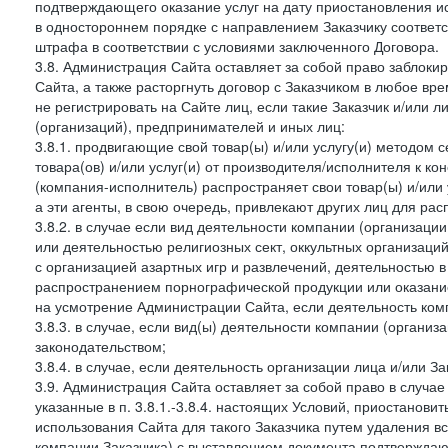
подтверждающего оказание услуг на дату приостановления ис
в одностороннем порядке с направлением Заказчику соответ
штрафа в соответствии с условиями заключенного Договора.
3.8. Администрация Сайта оставляет за собой право заблоки
Сайта, а также расторгнуть договор с Заказчиком в любое в
не регистрировать на Сайте лиц, если такие Заказчик и/или 
(организаций), предпринимателей и иных лиц:
3.8.1. продвигающие свой товар(ы) и/или услугу(и) методом 
товара(ов) и/или услуг(и) от производителя/исполнителя к к
(компания-исполнитель) распространяет свои товар(ы) и/или 
а эти агенты, в свою очередь, привлекают других лиц для ра
3.8.2. в случае если вид деятельности компании (организаци
или деятельностью религиозных сект, оккультных организаций
с организацией азартных игр и развлечений, деятельностью 
распространением порнографической продукции или оказанием
на усмотрение Администрации Сайта, если деятельность ком
3.8.3. в случае, если вид(ы) деятельности компании (органи
законодательством;
3.8.4. в случае, если деятельность организации лица и/или З
3.9. Администрация Сайта оставляет за собой право в случа
указанные в п. 3.8.1.-3.8.4. настоящих Условий, приостанови
использования Сайта для такого Заказчика путем удаления 
компании Заказчика) с выставлением документа подтверждаю