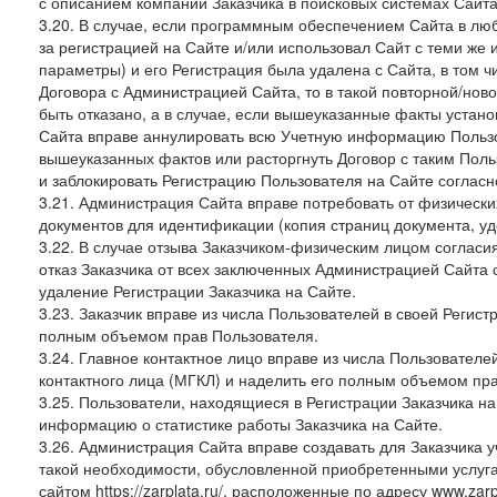
с описанием компании Заказчика в поисковых системах Сайт
3.20. В случае, если программным обеспечением Сайта в лю
за регистрацией на Сайте и/или использовал Сайт с теми же
параметры) и его Регистрация была удалена с Сайта, в том 
Договора с Администрацией Сайта, то в такой повторной/но
быть отказано, а в случае, если вышеуказанные факты уста
Сайта вправе аннулировать всю Учетную информацию Пользо
вышеуказанных фактов или расторгнуть Договор с таким По
и заблокировать Регистрацию Пользователя на Сайте согласн
3.21. Администрация Сайта вправе потребовать от физическ
документов для идентификации (копия страниц документа, у
3.22. В случае отзыва Заказчиком-физическим лицом согласи
отказ Заказчика от всех заключенных Администрацией Сайта с
удаление Регистрации Заказчика на Сайте.
3.23. Заказчик вправе из числа Пользователей в своей Регист
полным объемом прав Пользователя.
3.24. Главное контактное лицо вправе из числа Пользователе
контактного лица (МГКЛ) и наделить его полным объемом пр
3.25. Пользователи, находящиеся в Регистрации Заказчика н
информацию о статистике работы Заказчика на Сайте.
3.26. Администрация Сайта вправе создавать для Заказчика уче
такой необходимости, обусловленной приобретенными услугам
сайтом https://zarplata.ru/, расположенные по адресу www.zarpl