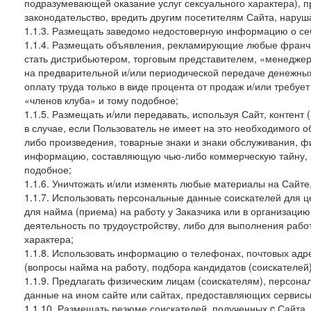
подразумевающей оказание услуг сексуального характера), 
законодательство, вредить другим посетителям Сайта, наруша
1.1.3. Размещать заведомо недостоверную информацию о себ
1.1.4. Размещать объявления, рекламирующие любые франча
стать дистрибьютером, торговым представителем, «менедже
на предварительной и/или периодической передаче денежны
оплату труда только в виде процента от продаж и/или требуе
«членов клуба» и тому подобное;
1.1.5. Размещать и/или передавать, используя Сайт, контент
в случае, если Пользователь не имеет на это необходимого 
либо произведения, товарные знаки и знаки обслуживания,
информацию, составляющую чью-либо коммерческую тайну, и
подобное;
1.1.6. Уничтожать и/или изменять любые материалы на Сайте
1.1.7. Использовать персональные данные соискателей для ц
для найма (приема) на работу у Заказчика или в организаци
деятельность по трудоустройству, либо для выполнения рабо
характера;
1.1.8. Использовать информацию о телефонах, почтовых адре
(вопросы найма на работу, подбора кандидатов (соискателей
1.1.9. Предлагать физическим лицам (соискателям), персон
данные на ином сайте или сайтах, предоставляющих сервисы 
1.1.10. Размещать резюме соискателей, полученных c Сайта,