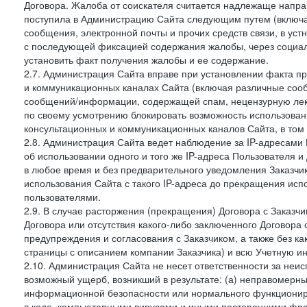
Договора. Жалоба от соискателя считается надлежаще напра
поступила в Администрацию Сайта следующим путем (включая
сообщения, электронной почты и прочих средств связи, в уст
с последующей фиксацией содержания жалобы, через социа
установить факт получения жалобы и ее содержание.
2.7. Администрация Сайта вправе при установлении факта 
и коммуникационных каналах Сайта (включая различные сооб
сообщений/информации, содержащей спам, нецензурную лекс
по своему усмотрению блокировать возможность использов
консультационных и коммуникационных каналов Сайта, в том 
2.8. Администрация Сайта ведет наблюдение за IP-адресами 
об использовании одного и того же IP-адреса Пользователя 
в любое время и без предварительного уведомления Заказчи
использования Сайта с такого IP-адреса до прекращения исп
пользователями.
2.9. В случае расторжения (прекращения) Договора с Заказч
Договора или отсутствия какого-либо заключенного Договора
предупреждения и согласования с Заказчиком, а также без к
страницы с описанием компании Заказчика) и всю Учетную и
2.10. Администрация Сайта не несет ответственности за неи
возможный ущерб, возникший в результате: (а) неправомерн
информационной безопасности или нормального функциониров
в коде, компьютерными вирусами и иными посторонними фраг