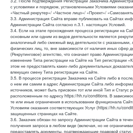
3.2. После подтверждения Регистрации Заказчика Администра
с условиями и порядком, установленными Условиями оказания У
«Частный рекрутер»/ «Частное лицо»/ «Проект»/ «Самозаняты
3.3. Администрация Сайта вправе публиковать на Сайтах ин
Администрации Сайта согласно п.3.1. настоящих Условий.
3.4. Если на этапе прохождения процесса регистрации на Сай
основным или одним из видов деятельности является рекрутин
аналогичный либо смежный вид деятельности с указанными, 
физических лиц, то, вне зависимости от наличия иных сфер д
(Рекрутинговое) агентство, что означает право Администраци
изменение Типа регистрации на Сайте на Тип регистрации «К
этом не предоставлять каких-либо документальных доказател
влекущих смену Типа регистрации на Сайте.
3.5. В процессе регистрации Заказчика на Сайте либо в пос
о нем им самим в адрес Администрации Сайта либо информа
источников, может быть присвоен тот или иной Тип и Статус 
расположенным по адресу https://hh.ru/conditions. В зависим
те или иные ограничения в использовании функционала Сайта
Условиям оказания соответствующих Услуг (https://hh.ru/condi
защищенных страницах на Сайте.
3.6. Заказчик обязан по запросу Администрации Сайта в тече
получения запроса в любом виде (включая, но не ограничива
предоставлять документы, подтверждающие правовой статус с