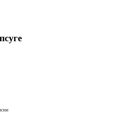
псуге
нсии