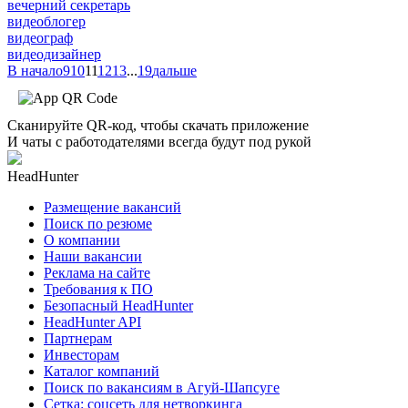
вечерний секретарь
видеоблогер
видеограф
видеодизайнер
В начало
9
10
11
12
13
...
19
дальше
Сканируйте QR-код, чтобы скачать приложение
И чаты с работодателями всегда будут под рукой
HeadHunter
Размещение вакансий
Поиск по резюме
О компании
Наши вакансии
Реклама на сайте
Требования к ПО
Безопасный HeadHunter
HeadHunter API
Партнерам
Инвесторам
Каталог компаний
Поиск по вакансиям в Агуй-Шапсуге
Сетка: соцсеть для нетворкинга