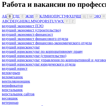
Работа и вакансии по профес
А
Б
Г
Д
Е
Ж
З
И
К
Л
М
Н
О
П
Р
С
Т
У
Ф
Х
Ц
Ч
Ш
Э
Ю
В
Ё
Й
Щ
Ы
Я
A
B
C
D
E
F
G
H
I
J
K
L
M
N
O
P
Q
R
S
T
U
V
W
X
Y
Z
ведущий экономист ПЭО
ведущий экономист (строительство)
ведущий экономист-финансист
ведущий экономист финансового отдела
ведущий экономист финансово-экономического отдела
ведущий юрисконсульт
ведущий юрисконсульт по корпоративному праву
ведущий юрисконсульт (строительство)
ведущий юрисконсульт управления по корпоративной и догово
ведущий юрисконсульт юридического отдела
ведущий юрист
велокурьер
веломеханик
вентиляционщик
верификатор
верстальщик
верстальщик сайтов
весовщик
ветеринар