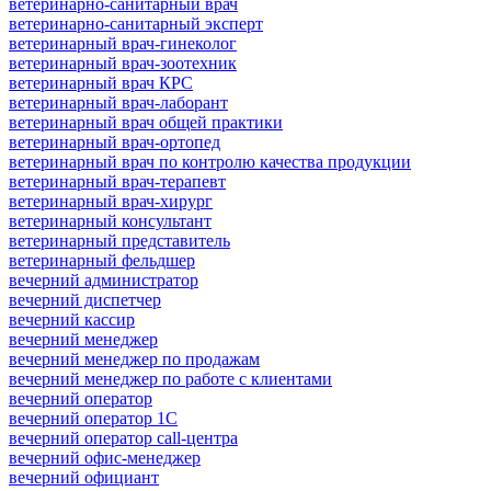
ветеринарно-санитарный врач
ветеринарно-санитарный эксперт
ветеринарный врач-гинеколог
ветеринарный врач-зоотехник
ветеринарный врач КРС
ветеринарный врач-лаборант
ветеринарный врач общей практики
ветеринарный врач-ортопед
ветеринарный врач по контролю качества продукции
ветеринарный врач-терапевт
ветеринарный врач-хирург
ветеринарный консультант
ветеринарный представитель
ветеринарный фельдшер
вечерний администратор
вечерний диспетчер
вечерний кассир
вечерний менеджер
вечерний менеджер по продажам
вечерний менеджер по работе с клиентами
вечерний оператор
вечерний оператор 1С
вечерний оператор call-центра
вечерний офис-менеджер
вечерний официант