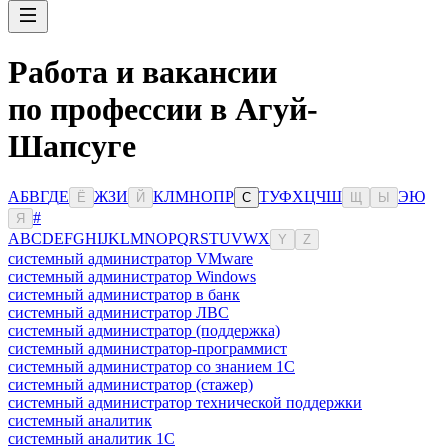
Работа и вакансии
по профессии в Агуй-
Шапсуге
А
Б
В
Г
Д
Е
Ж
З
И
К
Л
М
Н
О
П
Р
Т
У
Ф
Х
Ц
Ч
Ш
Э
Ю
Ё
Й
С
Щ
Ы
#
Я
A
B
C
D
E
F
G
H
I
J
K
L
M
N
O
P
Q
R
S
T
U
V
W
X
Y
Z
системный администратор VMware
системный администратор Windows
системный администратор в банк
системный администратор ЛВС
системный администратор (поддержка)
системный администратор-программист
системный администратор со знанием 1С
системный администратор (стажер)
системный администратор технической поддержки
системный аналитик
системный аналитик 1С