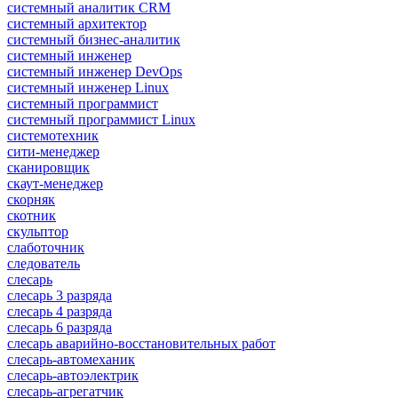
системный аналитик CRM
системный архитектор
системный бизнес-аналитик
системный инженер
системный инженер DevOps
системный инженер Linux
системный программист
системный программист Linux
системотехник
сити-менеджер
сканировщик
скаут-менеджер
скорняк
скотник
скульптор
слаботочник
следователь
слесарь
слесарь 3 разряда
слесарь 4 разряда
слесарь 6 разряда
слесарь аварийно-восстановительных работ
слесарь-автомеханик
слесарь-автоэлектрик
слесарь-агрегатчик