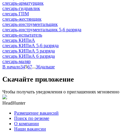
слесарь-арматурщик
слесарь-гидравлик
слесарь ГПМ
слесарь-жестянщик
слесарь-инструментальщик
слесарь-инструментальщик 5-6 разряда
слесарь-испытатель
слесарь КИПиА
слесарь КИПиА 5-6 разряда
слесарь КИПиА 5 разряда
слесарь КИПиА 6 разряда
слесарь-маляр
В начало
3
4
5
6
7
...
36
дальше
Скачайте приложение
Чтобы получать уведомления о приглашениях мгновенно
HeadHunter
Размещение вакансий
Поиск по резюме
О компании
Наши вакансии