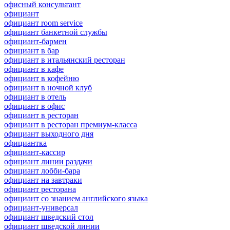
офисный консультант
официант
официант room service
официант банкетной службы
официант-бармен
официант в бар
официант в итальянский ресторан
официант в кафе
официант в кофейню
официант в ночной клуб
официант в отель
официант в офис
официант в ресторан
официант в ресторан премиум-класса
официант выходного дня
официантка
официант-кассир
официант линии раздачи
официант лобби-бара
официант на завтраки
официант ресторана
официант со знанием английского языка
официант-универсал
официант шведский стол
официант шведской линии