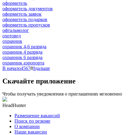
оформитель
оформитель документов
оформитель заявок
оформитель подарков
оформитель пропусков
офтальмолог
охотовед
охранник
охранник 4-6 разряда
охранник 4 разряда
охранник 6 разряда
охранник аэропорта
В начало
4
5
6
7
8
9
дальше
Скачайте приложение
Чтобы получать уведомления о приглашениях мгновенно
HeadHunter
Размещение вакансий
Поиск по резюме
О компании
Наши вакансии