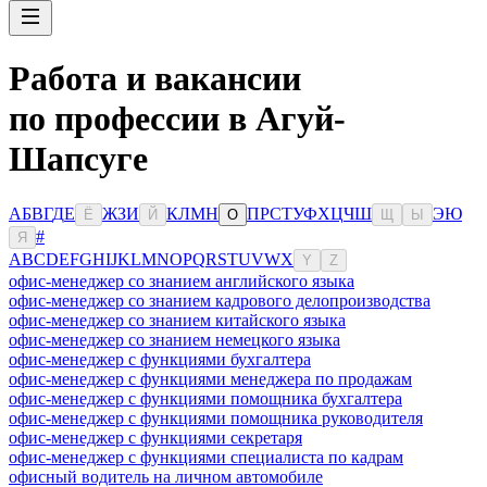
Работа и вакансии
по профессии в Агуй-
Шапсуге
А
Б
В
Г
Д
Е
Ж
З
И
К
Л
М
Н
П
Р
С
Т
У
Ф
Х
Ц
Ч
Ш
Э
Ю
Ё
Й
О
Щ
Ы
#
Я
A
B
C
D
E
F
G
H
I
J
K
L
M
N
O
P
Q
R
S
T
U
V
W
X
Y
Z
офис-менеджер со знанием английского языка
офис-менеджер со знанием кадрового делопроизводства
офис-менеджер со знанием китайского языка
офис-менеджер со знанием немецкого языка
офис-менеджер с функциями бухгалтера
офис-менеджер с функциями менеджера по продажам
офис-менеджер с функциями помощника бухгалтера
офис-менеджер с функциями помощника руководителя
офис-менеджер с функциями секретаря
офис-менеджер с функциями специалиста по кадрам
офисный водитель на личном автомобиле