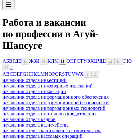
Работа и вакансии
по профессии в Агуй-
Шапсуге
А
Б
В
Г
Д
Е
Ж
З
И
К
Л
М
О
П
Р
С
Т
У
Ф
Х
Ц
Ч
Ш
Э
Ю
Ё
Й
Н
Щ
Ы
#
Я
A
B
C
D
E
F
G
H
I
J
K
L
M
N
O
P
Q
R
S
T
U
V
W
X
Y
Z
начальник отдела инвестиций
начальник отдела инженерных изысканий
начальник отдела инкассации
начальник отдела информационного обеспечения
начальник отдела информационной безопасности
начальник отдела информационных технологий
начальник отдела ипотечного кредитования
начальник отдела кадров
начальник отдела казначейства
начальник отдела капитального строительства
начальник отдела кассовых операций