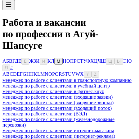
Работа и вакансии
по профессии в Агуй-
Шапсуге
А
Б
В
Г
Д
Е
Ж
З
И
К
Л
Н
О
П
Р
С
Т
У
Ф
Х
Ц
Ч
Ш
Э
Ю
Ё
Й
М
Щ
Ы
#
Я
A
B
C
D
E
F
G
H
I
J
K
L
M
N
O
P
Q
R
S
T
U
V
W
X
Y
Z
менеджер по работе с клиентами в транспортную компанию
менеджер по работе с клиентами в учебный центр
менеджер по работе с клиентами в фитнес-клуб
менеджер по работе с клиентами (входящие заявки)
менеджер по работе с клиентами (входящие звонки)
менеджер по работе с клиентами (входящий поток)
менеджер по работе с клиентами (ВЭД)
менеджер по работе с клиентами (железнодорожные
перевозки)
менеджер по работе с клиентами интернет-магазина
менеджер по работе с клиентами (интернет-реклама)