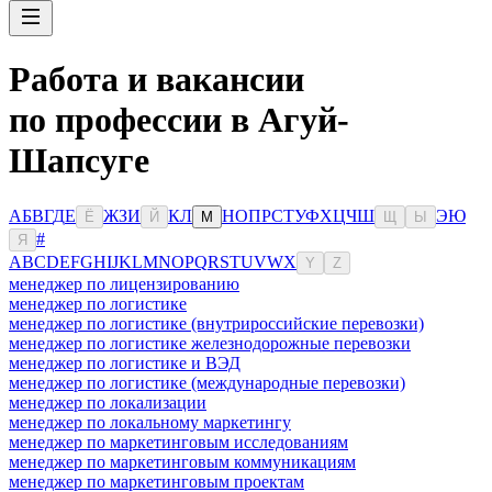
Работа и вакансии
по профессии в Агуй-
Шапсуге
А
Б
В
Г
Д
Е
Ж
З
И
К
Л
Н
О
П
Р
С
Т
У
Ф
Х
Ц
Ч
Ш
Э
Ю
Ё
Й
М
Щ
Ы
#
Я
A
B
C
D
E
F
G
H
I
J
K
L
M
N
O
P
Q
R
S
T
U
V
W
X
Y
Z
менеджер по лицензированию
менеджер по логистике
менеджер по логистике (внутрироссийские перевозки)
менеджер по логистике железнодорожные перевозки
менеджер по логистике и ВЭД
менеджер по логистике (международные перевозки)
менеджер по локализации
менеджер по локальному маркетингу
менеджер по маркетинговым исследованиям
менеджер по маркетинговым коммуникациям
менеджер по маркетинговым проектам