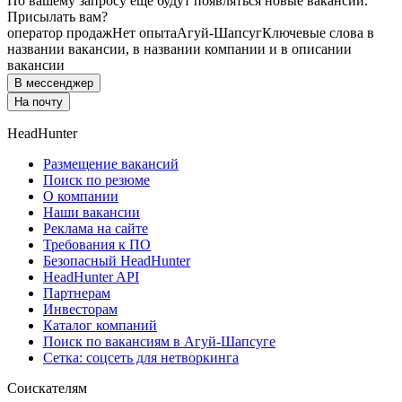
По вашему запросу ещё будут появляться новые вакансии.
Присылать вам?
оператор продаж
Нет опыта
Агуй-Шапсуг
Ключевые слова в
названии вакансии, в названии компании и в описании
вакансии
В мессенджер
На почту
HeadHunter
Размещение вакансий
Поиск по резюме
О компании
Наши вакансии
Реклама на сайте
Требования к ПО
Безопасный HeadHunter
HeadHunter API
Партнерам
Инвесторам
Каталог компаний
Поиск по вакансиям в Агуй-Шапсуге
Сетка: соцсеть для нетворкинга
Соискателям