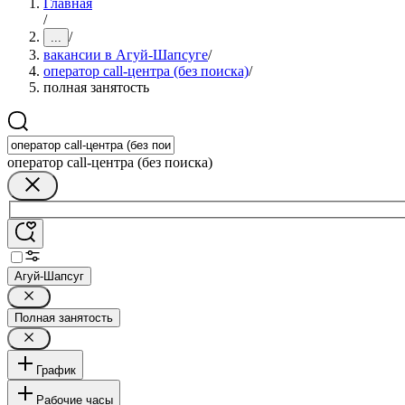
Главная
/
/
...
вакансии в Агуй-Шапсуге
/
оператор call-центра (без поиска)
/
полная занятость
оператор call-центра (без поиска)
Агуй-Шапсуг
Полная занятость
График
Рабочие часы