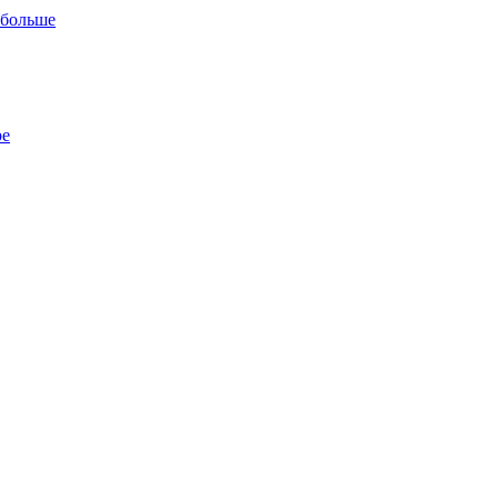
 больше
ре