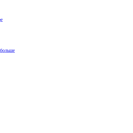
ре
 больше