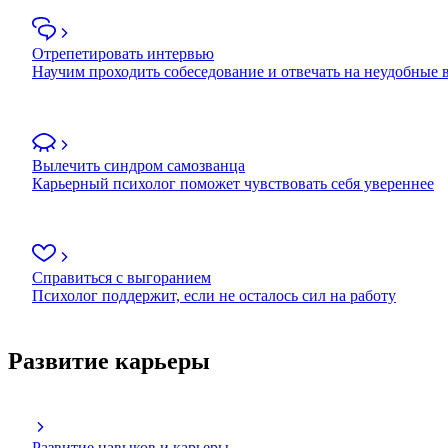
Отрепетировать интервью
Научим проходить собеседование и отвечать на неудобные
Вылечить синдром самозванца
Карьерный психолог поможет чувствовать себя увереннее
Справиться с выгоранием
Психолог поддержит, если не осталось сил на работу
Развитие карьеры
Развитие навыков и карьеры