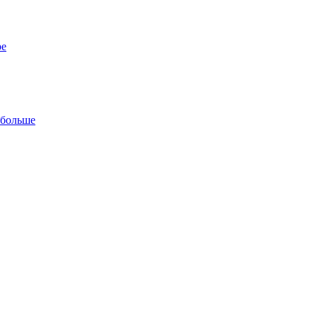
ре
 больше