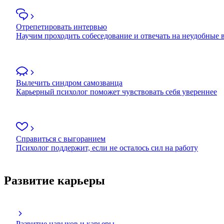
Отрепетировать интервью
Научим проходить собеседование и отвечать на неудобные
Вылечить синдром самозванца
Карьерный психолог поможет чувствовать себя увереннее
Справиться с выгоранием
Психолог поддержит, если не осталось сил на работу
Развитие карьеры
Развитие навыков и карьеры