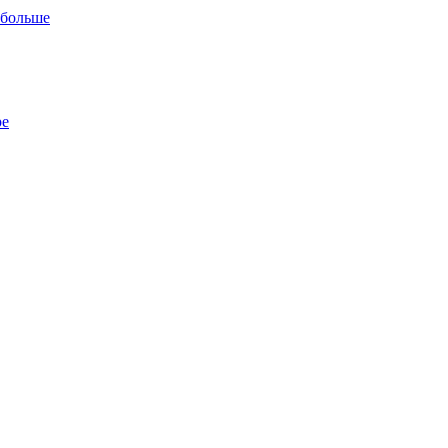
 больше
ре