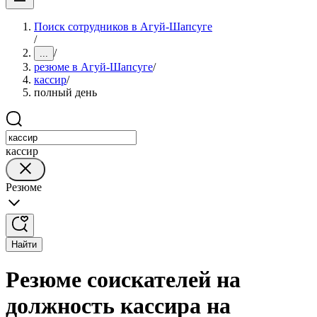
Поиск сотрудников в Агуй-Шапсуге
/
/
...
резюме в Агуй-Шапсуге
/
кассир
/
полный день
кассир
Резюме
Найти
Резюме соискателей на
должность кассира на