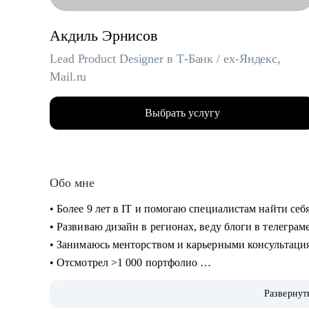
Акдиль Эрнисов
Lead Product Designer в Т-Банк / ex-Яндекс,
Mail.ru
Выбрать услугу
Обо мне
• Более 9 лет в IT и помогаю специалистам найти себ
• Развиваю дизайн в регионах, веду блоги в телеграм
• Занимаюсь менторством и карьерными консультация
• Отсмотрел >1 000 портфолио
• Изучил 300+ резюме, 100+ интервью с наймом
Развернут
• Провел более 100 консультаций