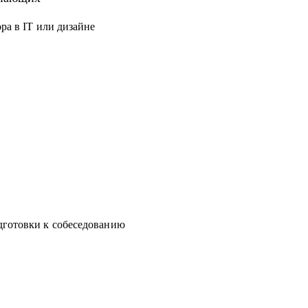
 нуля, но не знает с чего начать
ра в IT или дизайне
ством, ростом на текущем месте работы или
дготовки к собеседованию