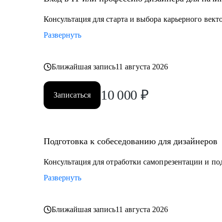
• Тем, кто хочет стать дизайнером в IT
• Тем, кто хочет войти в IT и начать строить карьеру с
Консультация для старта и выбора карьерного векто
Развернуть
Обращайся ко мне, если нужна помощь с трудоустрой
определением куда и как расти
Ближайшая запись
11 августа 2026
10 000
₽
Записаться
Подготовка к собеседованию для дизайнеров
Консультация для отработки самопрезентации и по
Развернуть
Ближайшая запись
11 августа 2026