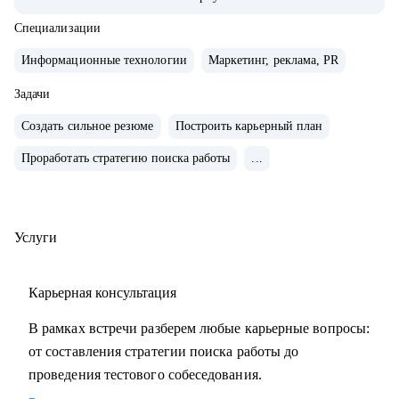
• Внедряю использование данных, как продукт.
• Провел более 700 консультаций на карьерные и
Специализации
менеджерские темы.
Информационные технологии
Маркетинг, реклама, PR
• Вместе с подопечными составили более 300 резюме для
РФ и Европы.
Задачи
• Мои клиенты нашли работу в Авито, Яндекс, Ozon,
Создать сильное резюме
Построить карьерный план
Revolut, Nvidia, Simple Club и др.
Проработать стратегию поиска работы
...
С чем помогу:
• с подготовкой к найму в зарубежную и российскую
команду
Услуги
• с переходом в IT, профориентацией и выстраиванием
карьерного плана
Карьерная консультация
• консультирую команды для развития бизнесов
• с подготовкой к техническим собеседованиям.
В рамках встречи разберем любые карьерные вопросы:
от составления стратегии поиска работы до
Кому могу помочь:
проведения тестового собеседования.
• проконсультирую проджект менеджеров, продакт