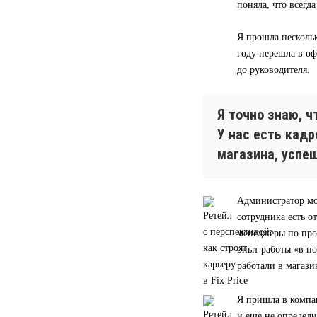
поняла, что всегд
Я прошла нескольк
году перешла в оф
до руководителя.
Я точно знаю, 
У нас есть кад
магазина, успе
Администратор мо
сотрудника есть о
менеджеры по прод
опыт работы «в п
работали в магази
Я пришла в компа
и еще не определи