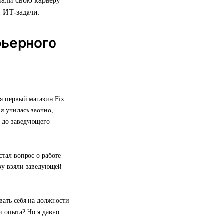
нали свою карьеру
и ИТ-задачи.
рьерного
я первый магазин Fix
я училась заочно,
е до заведующего
стал вопрос о работе
азу взяли заведующей
вать себя на должности
и опыта? Но я давно