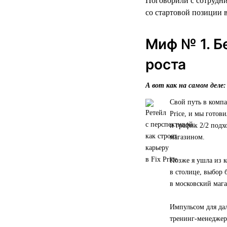
Поговорили с сотрудни
со стартовой позиции в
Миф № 1. Б
роста
А вот как на самом деле:
Свой путь в компа
Price, и мы готов
и график 2/2 подх
магазином.
Позже я ушла из к
в столице, выбор 
в московский мага
Импульсом для да
тренинг-менеджера