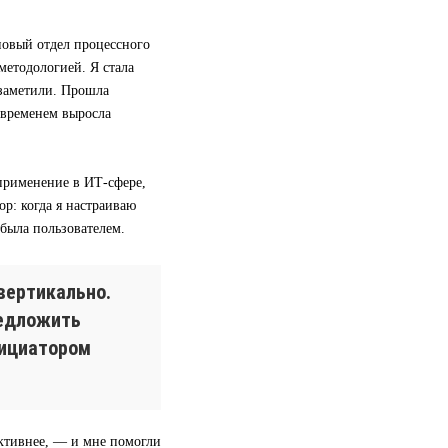
 новый отдел процессного
методологией. Я стала
 заметили. Прошла
 временем выросла
применение в ИТ-сфере,
р: когда я настраиваю
 была пользователем.
вертикально.
редложить
нициатором
ективнее, — и мне помогли