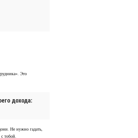
трудника». Это
его дохода:
дони. Не нужно гадать,
 с тобой.