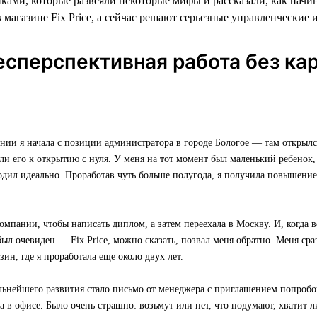
ками, которые развеяли некоторые мифы и рассказали, как начи
 магазине Fix Price, а сейчас решают серьезные управленческие 
есперспективная работа без ка
нии я начала с позиции администратора в городе Бологое — там открылс
или его к открытию с нуля. У меня на тот момент был маленький ребенок, 
одил идеально. Проработав чуть больше полугода, я получила повышени
омпании, чтобы написать диплом, а затем переехала в Москву. И, когда в
был очевиден — Fix Price, можно сказать, позвал меня обратно. Меня ср
зин, где я проработала еще около двух лет.
льнейшего развития стало письмо от менеджера с приглашением попробо
 в офисе. Было очень страшно: возьмут или нет, что подумают, хватит л