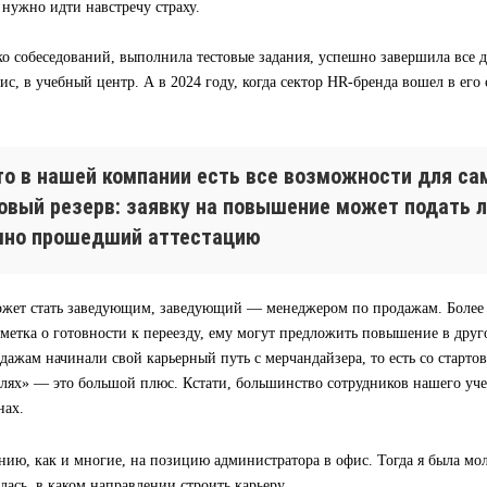
а нужно идти навстречу страху.
о собеседований, выполнила тестовые задания, успешно завершила все д
ис, в учебный центр. А в 2024 году, когда сектор HR-бренда вошел в его
что в нашей компании есть все возможности для са
ровый резерв: заявку на повышение может подать 
шно прошедший аттестацию
жет стать заведующим, заведующий — менеджером по продажам. Более т
тметка о готовности к переезду, ему могут предложить повышение в дру
ажам начинали свой карьерный путь с мерчандайзера, то есть со старто
олях» — это большой плюс. Кстати, большинство сотрудников нашего уч
нах.
нию, как и многие, на позицию администратора в офис. Тогда я была м
лась, в каком направлении строить карьеру.