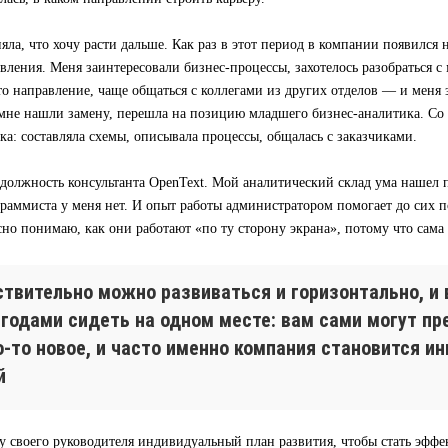
яла, что хочу расти дальше. Как раз в этот период в компании появился
вления. Меня заинтересовали бизнес-процессы, захотелось разобраться с 
то направление, чаще общаться с коллегами из других отделов — и меня
а мне нашли замену, перешла на позицию младшего бизнес-аналитика. Со
ка: составляла схемы, описывала процессы, общалась с заказчиками.
 должность консультанта OpenText. Мой аналитический склад ума нашел 
раммиста у меня нет. И опыт работы администратором помогает до сих по
сно понимаю, как они работают «по ту сторону экрана», потому что сама
ствительно можно развиваться и горизонтально, и 
 годами сидеть на одном месте: вам сами могут п
о-то новое, и часто именно компания становится и
й
у своего руководителя индивидуальный план развития, чтобы стать эфф