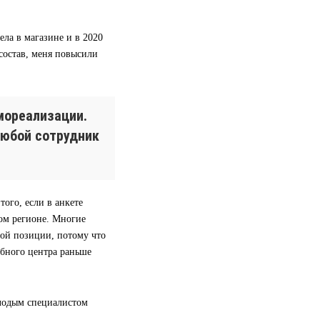
ела в магазине и в 2020
 состав, меня повысили
мореализации.
любой сотрудник
ого, если в анкете
гом регионе. Многие
вой позиции, потому что
ебного центра раньше
олодым специалистом