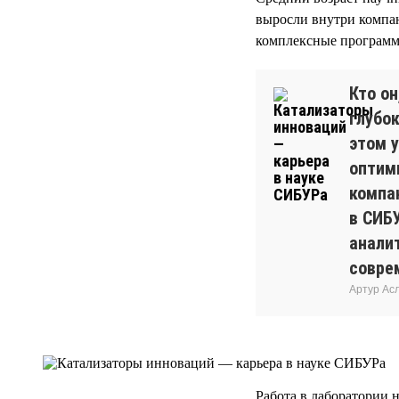
выросли внутри компан
комплексные программы
Кто о
глубок
этом у
оптим
компа
в СИБ
анали
совре
Артур Ас
Работа в лаборатории н