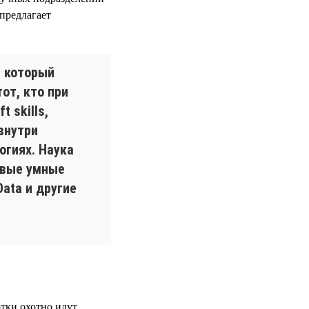
предлагает
, который
от, кто при
 skills,
внутри
огиях. Наука
овые умные
ata и другие
отки охотно идут