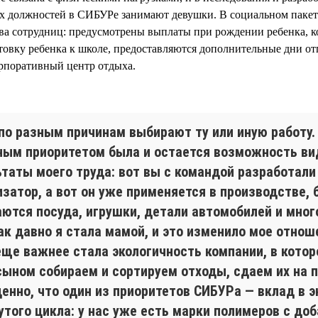
 должностей в СИБУРе занимают девушки. В социальном пакет
ва сотрудниц: предусмотрены выплаты при рождении ребенка, 
отовку ребенка к школе, предоставляются дополнительные дни от
орпоративный центр отдыха.
по разным причинам выбирают ту или иную работу.
ным приоритетом была и остается возможность ви
ьтаты моего труда: вот вы с командой разработали
затор, а вот он уже применяется в производстве, 
аются посуда, игрушки, детали автомобилей и мног
ак давно я стала мамой, и это изменило мое отнош
еще важнее стала экологичность компании, в котор
сыном собираем и сортируем отходы, сдаем их на п
ценно, что один из приоритетов СИБУРа — вклад в 
утого цикла: у нас уже есть марки полимеров с до