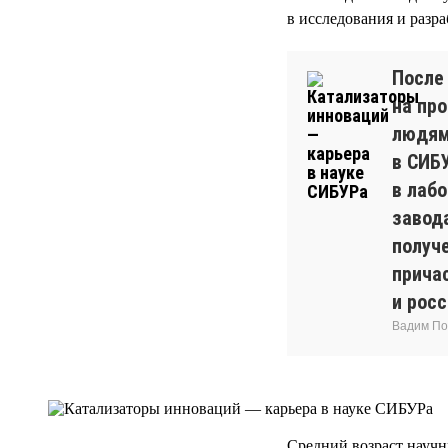
в исследования и разра
После
на про
людям
в СИБ
в лаб
завод
получ
прича
и росс
Вадим По
Средний возраст науч