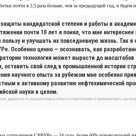
ботки почти в 2,5 раза больше, чем за предыдущий год, и будем 
 защиты кандидатской степени и работы в академ
тяжении почти 10 лет я понял, что мне интереснее
 пользу и улучшать их повседневную жизнь. Так я 
УРе. Особенно ценно — осознавать, как разработан
оратории технология может вырасти до масштабов 
а, оставить свой след в промышленной истории стр
ения научного опыта за рубежом мне особенно при
стным к активному развитию нефтехимической пр
ийской науки в целом.
пов, директор по разработкам в области нефтехимии и органического синте
ных сотрудников СИБУРа — 34 года, более 60% руководителей н