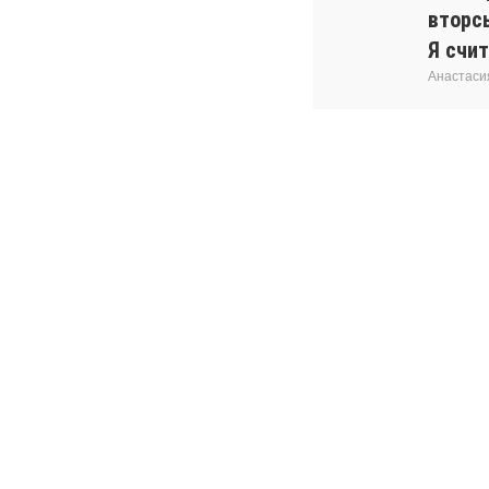
вторс
Я счит
Анастаси