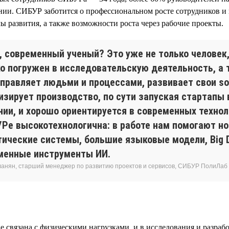
ии. СИБУР заботится о профессиональном росте сотрудников и 
 развития, а также возможности роста через рабочие проекты.
н, современный ученый? Это уже не только человек
о погружен в исследовательскую деятельность, а т
правляет людьми и процессами, развивает свои soft
изирует производство, по сути запуская стартапы 
нии, и хорошо ориентируется в современных технол
УРе высокотехнологична: в работе нам помогают н
тические системы, большие языковые модели, Big D
менные инструменты ИИ.
ланян, старший менеджер по развитию проектов и сервисов, СИБУР ПолиЛаб
е связана с физическими нагрузками, и в исследования и разраб