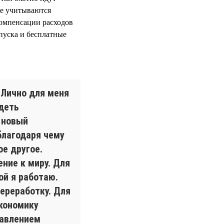
е учитываются
компенсации расходов
пуска и бесплатные
 Лично для меня
деть
 новый
благодаря чему
ое другое.
ение к миру. Для
ой я работаю.
ереработку. Для
экономику
бавлением