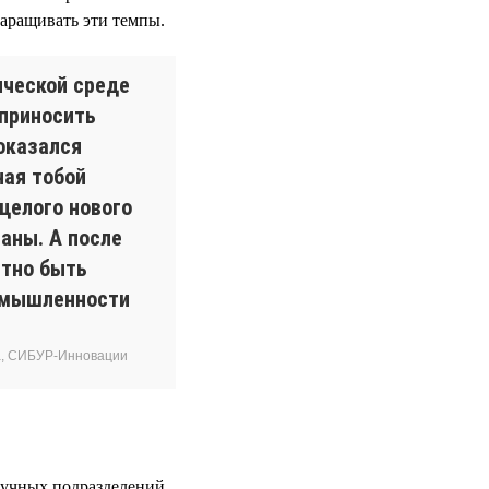
наращивать эти темпы.
ической среде
 приносить
оказался
ная тобой
целого нового
аны. А после
ятно быть
омышленности
за, СИБУР-Инновации
аучных подразделений