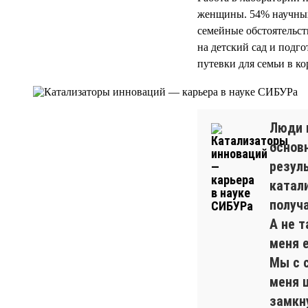
женщины. 54% научных
семейные обстоятельст
на детский сад и подг
путевки для семьи в к
Люди 
основ
резул
катали
получ
А не т
меня 
Мы с 
меня 
замкн