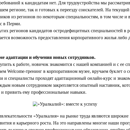
ебований к кандидатам нет. Для трудоустройства мы рассматри
ем регионе, так и готовых к переезду соискателей. На текущи
иков из регионов по некоторым специальностям, в том числе и 
с в Перми.
угих регионов кандидатов остродефицитных специальностей в 
ается возможность предоставления корпоративного жилья либо
ме адаптации и обучения новых сотрудников.
упить к работе, новичок знакомится с нашей компанией и с ее с
ем Welcome-тренинг в корпоративном музее, вручаем буклет о 
и и специалисты проходят адаптационный онлайн-курс и знаком
аждым новым сотрудником закрепляется опытный наставник, ко
е и привить ему профессиональные навыки.
ивлекательности «Уралкалия» на рынке труда являются широкие
вития и карьерного роста. На это направлены многие наши прог
ть высшее и среднее профессиональное образование, пройти о