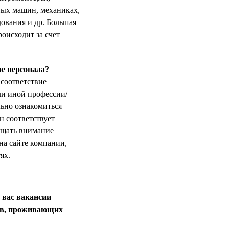
ных машин, механиках,
дования и др. Большая
оисходит за счет
е персонала?
соответствие
ли иной профессии/
льно ознакомиться
н соответствует
ащать внимание
на сайте компании,
ях.
 вас вакансии
тов, проживающих