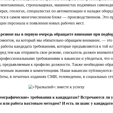
, монтажниках, стропальщиках, машинистах подземных самоход
ерах, геологах, специалистах по автоматизации и наладке обору
ется в самом многочисленном блоке — производственном. Это пр
ции персонала и появления новых рабочих мест.
резюме вы в первую очередь обращаете внимание при подбор
ментов, на который мы обязательно обращаем внимание, — это 
работы кандидата требованиям, которые предъявляются к той и
ред тем как отправить свое резюме, соискатель должен внимате
профессиональными требованиями к вакансии и убедиться, что о
, предъявляемым к профилю должности. Также необходимо обр
еленным знаниям и компетенциям. Наши вакансии публикуются 
аботы, в печатных изданиях СМИ, телевидении, в социальных сет
географические» требования к кандидатам? Встречаются ли у
м или работа вахтовым методом? И есть ли шанс у кандида