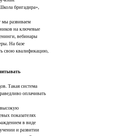
Школа бригадира»,
т мы развиваем
ников на ключевые
ренинги, вебинары
ры. На базе
ть свою квалификацию,
считывать
ов. Такая система
праведливо оплачивать
 высокую
евых показателях
граждением в виде
бучении и развитии