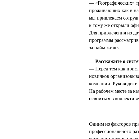
— «Географических» тр
проживающих как в наш
мы привлекаем сотрудн
к тому же открыли офи
Для привлечения из др
программы рассматрив
за найм жилья.
— Расскажите о систе
— Перед тем как прист
новичков организовыва
компании. Руководител
На рабочем месте за к
освоиться в коллектив
Одним из факторов пр
профессионального раз
компании можно получи