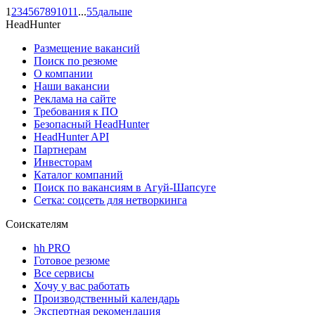
1
2
3
4
5
6
7
8
9
10
11
...
55
дальше
HeadHunter
Размещение вакансий
Поиск по резюме
О компании
Наши вакансии
Реклама на сайте
Требования к ПО
Безопасный HeadHunter
HeadHunter API
Партнерам
Инвесторам
Каталог компаний
Поиск по вакансиям в Агуй-Шапсуге
Сетка: соцсеть для нетворкинга
Соискателям
hh PRO
Готовое резюме
Все сервисы
Хочу у вас работать
Производственный календарь
Экспертная рекомендация