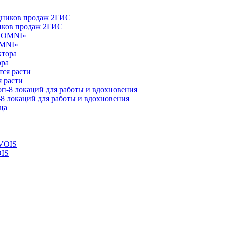
ников продаж 2ГИС
OMNI»
ора
 расти
-8 локаций для работы и вдохновения
OIS