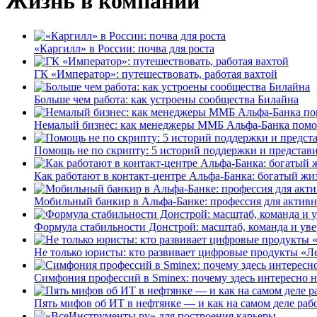
Жизнь в компании
«Каргилл» в России: почва для роста
ГК «Император»: путешествовать, работая вахтой
Больше чем работа: как устроены сообщества Билайна
Немалый бизнес: как менеджеры ММБ Альфа-Банка помо
Помощь не по скрипту: 5 историй поддержки и представ
Как работают в контакт-центре Альфа-Банка: богатый жи
Мобильный банкир в Альфа-Банке: профессия для актив
Формула стабильности Донстрой: масштаб, команда и уве
Не только юристы: кто развивает цифровые продукты «Ле
Симфония профессий в Sminex: почему здесь интересно н
Пять мифов об ИТ в нефтянке — и как на самом деле работ