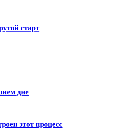
рутой старт
шнем дне
роен этот процесс