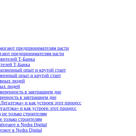
гают предпринимателям расти
ителей Т-Банка
зненный опыт и крутой старт
ных людей
ренность в завтрашнем дне
галтэка» и как устроен этот процесс
е только строителям
ают в Nedra Digital