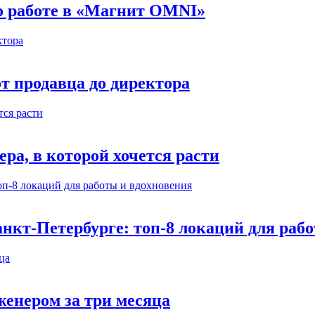
 о работе в «Магнит OMNI»
т продавца до директора
а, в которой хочется расти
нкт-Петербурге: топ-8 локаций для раб
енером за три месяца