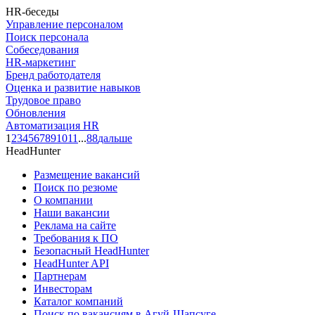
HR-беседы
Управление персоналом
Поиск персонала
Собеседования
HR-маркетинг
Бренд работодателя
Оценка и развитие навыков
Трудовое право
Обновления
Автоматизация HR
1
2
3
4
5
6
7
8
9
10
11
...
88
дальше
HeadHunter
Размещение вакансий
Поиск по резюме
О компании
Наши вакансии
Реклама на сайте
Требования к ПО
Безопасный HeadHunter
HeadHunter API
Партнерам
Инвесторам
Каталог компаний
Поиск по вакансиям в Агуй-Шапсуге