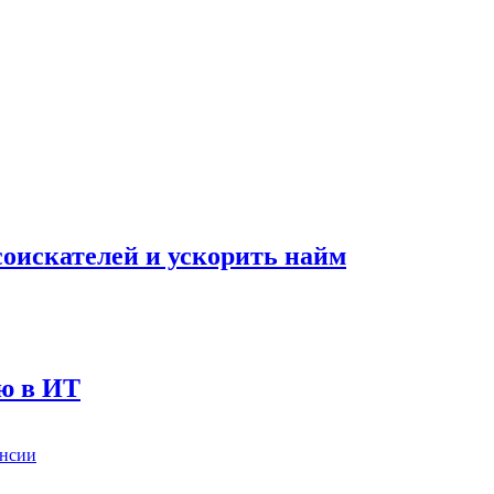
оискателей и ускорить найм
ию в ИТ