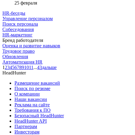
25 февраля
HR-беседы
Управление персоналом
Поиск персонала
Собеседования
HR-маркетинг
Бренд работодателя
Оценка и развитие навыков
Трудовое право
Обновления
Автоматизация HR
1
2
3
4
5
6
7
8
9
10
11
...
43
дальше
HeadHunter
Размещение вакансий
Поиск по резюме
О компании
Наши вакансии
Реклама на сайте
Требования к ПО
Безопасный HeadHunter
HeadHunter API
Партнерам
Инвесторам