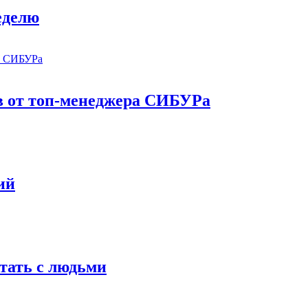
еделю
в от топ-менеджера СИБУРа
ий
отать с людьми