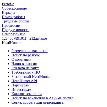
Резюме
Собеседование
Карьера
Поиск работы
Трудовые споры
Профессии
Продуктивность
Саморазвитие
1
2
3
4
5
6
7
8
9
10
11
...
212
дальше
HeadHunter
Размещение вакансий
Поиск по резюме
О компании
Наши вакансии
Реклама на сайте
Требования к ПО
Безопасный HeadHunter
HeadHunter API
Партнерам
Инвесторам
Каталог компаний
Поиск по вакансиям в Агуй-Шапсуге
Сетка: соцсеть для нетворкинга