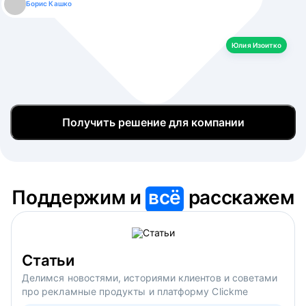
Борис Кашко
Юлия Изоитко
Александр Кулагин
Даниил Макаров
Екатерина Лазаренко
Юлия Изоитко
Получить решение для компании
Поддержим и
всё
расскажем
Статьи
Делимся новостями, историями клиентов и советами
про рекламные продукты и платформу Clickme