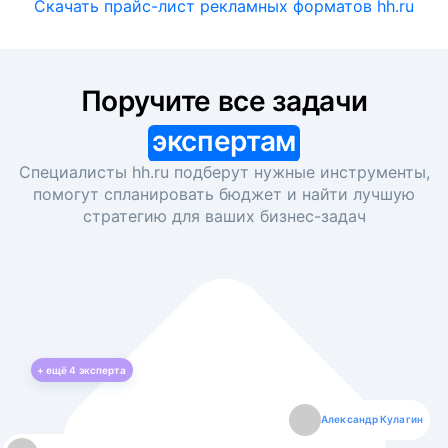
Скачать прайс-лист рекламных форматов hh.ru
Поручите все задачи
экспертам
Специалисты hh.ru подберут нужные инструменты,
помогут спланировать бюджет и найти лучшую
стратегию для ваших
бизнес-задач
+ ещё
4
эксперта
Екатерина Лазаренко
Александр Кулагин
Даниил Макаров
Борис Кашко
Юлия Изоитко