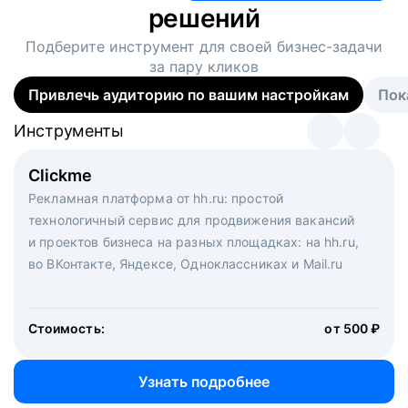
решений
Подберите инструмент для своей
бизнес-задачи
за пару кликов
Привлечь аудиторию по вашим настройкам
Пок
Инструменты
Инструменты
Инструменты
Виртуальный рекрутер
Clickme
Вакансия дня
Массовый подбор под ключ. Решите, сколько
Рекламная платформа от hh.ru: простой
Рекламный формат для вакансий на главной странице
кандидатов и когда вам нужно, и за дело возьмутся
технологичный сервис для продвижения вакансий
hh.ru. Увеличивает количество откликов
маркетологи, рекрутеры и проектные менеджеры
и проектов бизнеса на разных площадках: на hh.ru,
hh.ru с целым набором digital-инструментов
во ВКонтакте, Яндексе, Одноклассниках и Mail.ru
Стоимость:
от 200 000 ₽
Узнать подробнее
Стоимость:
от 500 ₽
Узнать подробнее
Узнать подробнее