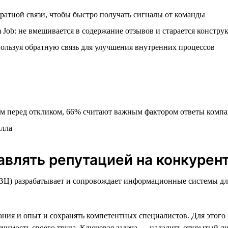
ратной связи, чтобы быстро получать сигналы от команды
Job: не вмешивается в содержание отзывов и старается констру
ользуя обратную связь для улучшения внутренних процессов
 перед откликом, 66% считают важным фактором ответы компа
алла
равлять репутацией на конкурен
) разрабатывает и сопровождает информационные системы для
ания и опыт и сохранять компетентных специалистов. Для этого
начимость своего труда. Ключевая задача — наладить открытый д