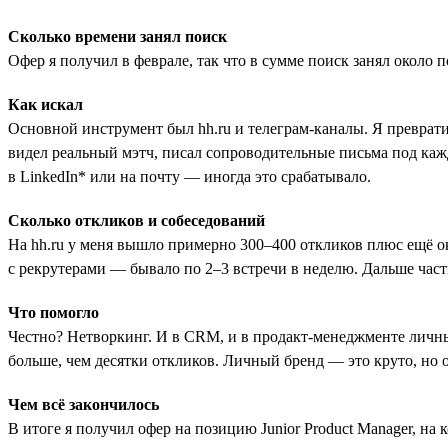
Сколько времени занял поиск
Офер я получил в феврале, так что в сумме поиск занял около 
Как искал
Основной инструмент был hh.ru и телеграм-каналы. Я превратил
видел реальный мэтч, писал сопроводительные письма под каж
в LinkedIn* или на почту — иногда это срабатывало.
Сколько откликов и собеседований
На hh.ru у меня вышло примерно 300–400 откликов плюс ещё ок
с рекрутерами — бывало по 2–3 встречи в неделю. Дальше часть
Что помогло
Честно? Нетворкинг. И в CRM, и в продакт-менеджменте личны
больше, чем десятки откликов. Личный бренд — это круто, но о
Чем всё закончилось
В итоге я получил офер на позицию Junior Product Manager, на