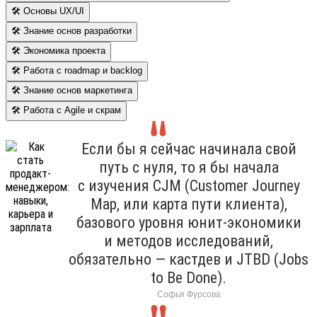
🛠 Основы UX/UI
🛠 Знание основ разработки
🛠 Экономика проекта
🛠 Работа с roadmap и backlog
🛠 Знание основ маркетинга
🛠 Работа с Agile и скрам
Если бы я сейчас начинала свой
путь с нуля, то я бы начала
с изучения CJM (Customer Journey
Map, или карта пути клиента),
базового уровня юнит-экономики
и методов исследований,
обязательно — кастдев и JTBD (Jobs
to Be Done).
Софья Фурсова