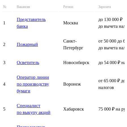
№
Вакансия
Регион
Зарплата
Представитель
до 130 000 ₽
1
Москва
банка
до вычета нал
Санкт-
от 50 000 до 6
2
Пожарный
Петербург
до вычета нал
3
Осветитель
Новосибирск
до 54 000 ₽ на
Оператор линии
от 65 000 ₽ до
4
по производству
Воронеж
налогов
бумаги
Специалист
5
Хабаровск
75 000 ₽ на ру
по выкупу акций