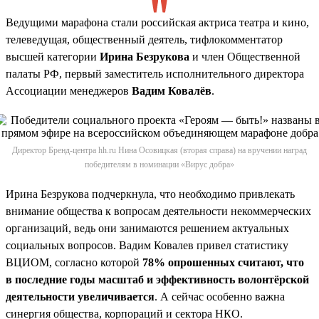
Ведущими марафона стали российская актриса театра и кино,
телеведущая, общественный деятель, тифлокомментатор
высшей категории
Ирина Безрукова
и член Общественной
палаты РФ, первый заместитель исполнительного директора
Ассоциации менеджеров
Вадим Ковалёв
.
Директор Бренд-центра hh.ru Нина Осовицкая (вторая справа) на вручении наград
победителям в номинации «Вирус добра»
Ирина Безрукова подчеркнула, что необходимо привлекать
внимание общества к вопросам деятельности некоммерческих
организаций, ведь они занимаются решением актуальных
социальных вопросов. Вадим Ковалев привел статистику
ВЦИОМ, согласно которой
78% опрошенных считают, что
в последние годы масштаб и эффективность волонтёрской
деятельности увеличивается
. А сейчас особенно важна
синергия общества, корпораций и сектора НКО.