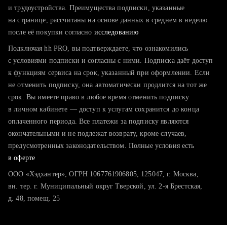
тратите много времени на поиск и вручную поднимаете
и трудоустройства. Преимущества подписки, указанные
резюме
на странице, рассчитаны на основе данных в среднем в неделю
после её покупки согласно
хотите сравнить себя с конкурентами и оценить шансы
исследованию
Подключая hh PRO, вы подтверждаете, что ознакомились
с условиями подписки и согласны с ними. Подписка даёт доступ
к функциям сервиса на срок, указанный при оформлении. Если
не отменить подписку, она автоматически продлится на тот же
срок. Вы имеете право в любое время отменить подписку
в личном кабинете — доступ к услугам сохранится до конца
оплаченного периода. Все платежи за подписку являются
окончательными и не подлежат возврату, кроме случаев,
предусмотренных законодательством. Полные условия есть
в оферте
ООО «Хэдхантер», ОГРН 1067761906805, 125047, г. Москва,
вн. тер. г. Муниципальный округ Тверской, ул. 2-я Брестская,
д. 48, помещ. 25